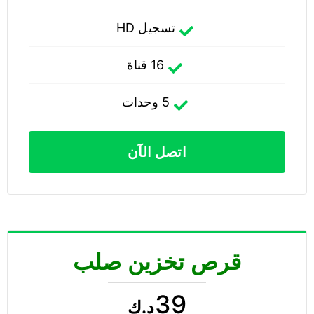
تسجيل HD
16 قناة
5 وحدات
اتصل الآن
قرص تخزين صلب
39
د.ك