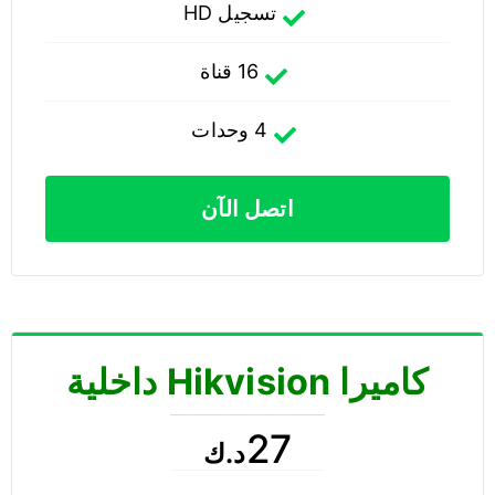
تسجيل HD
16 قناة
4 وحدات
اتصل الآن
كاميرا Hikvision داخلية
27
د.ك