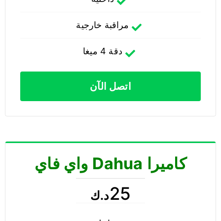
مراقبة خارجية
دقة 4 ميغا
اتصل الآن
كاميرا Dahua واي فاي
25
د.ك