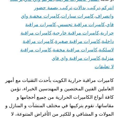
انتركم
تركيب بدالات
تركيب بصمة حضور
،
،
وانصراف
كاميرات سيارات
كاميرات مخفية واي
،
،
فاي
كاميرات مراقبة تجسس
كاميرات مراقبة
،
،
حرارية
كاميرات مراقبة خارجية
كاميرات مراقبة
،
،
داخلية
كاميرات مراقبة صغيرة
كاميرات مراقبة
،
،
لاسلكية
كاميرات مراقبة مخفية
كاميرات مراقبة
،
،
منزلية
كاميرات مراقبة واي فاي
،
لا تعليقات
كاميرات مراقبة حرارية الكويت بأحدث التقنيات مع أمهر
العاملين الفنين المختصين و المهندسين الخبراء، نؤمن
كافة أنواع الكاميرات الحرارية من جميع أحجامها و
مقاساتها، نقوم بتركيبها في مختلف المنشآت و المنازل و
المولات و المشافي و للكثير من الأغراض المتنوعة، لا