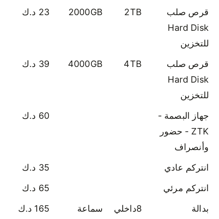
قرص صلب
2TB
2000GB
23 د.ك
Hard Disk
للتخزين
قرص صلب
4TB
4000GB
39 د.ك
Hard Disk
للتخزين
جهاز البصمة -
60 د.ك
ZTK - حضور
وأنصراف
انتركم عادي
35 د.ك
انتركم مرئي
65 د.ك
بدالة
8داخلي
سماعة
165 د.ك