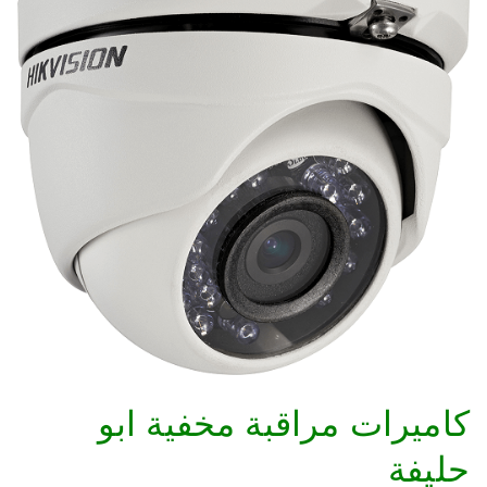
كاميرات مراقبة مخفية ابو
حليفة