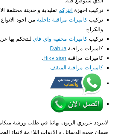
الذي ستوضع فيه.
تركيب اجهزة
انتركم
تقليدية و حديثة مختلفة الا
تركيب
كاميرات مراقبة داخلية
من اجود الانواع 
والكراج
تركيب
كاميرات مخفية واي فاي
للتحكم بها عن 
كاميرات مراقبة
Dahua
.
كاميرات مراقبة
Hikvision
.
كاميرات مراقبة المنقف
لاتتردد عزيزي الزبون نهائيا في طلب ورشة متكامل
ضمان جميع الوسائل و الادوات اللازمة لانهاء العمل 