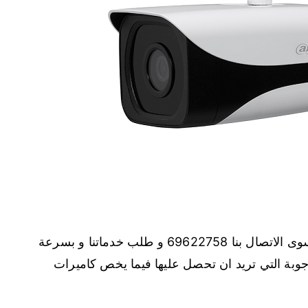
اذا اردت معرفة اسعار كاميرات مراقبة ماعليك سوى الاتصال بنا 69622758 و طلب خدماتنا و بسرعة
ة التي تريد ان تحصل عليها فيما يخص كاميرات